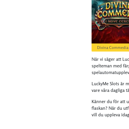
Divina Commedia 
Cerchi
När vi säger att L
spelteman med färgs
spelautomatupplev
LuckyMe Slots är m
vare våra dagliga t
Känner du för att u
flaskan? När du utf
vill du uppleva ida