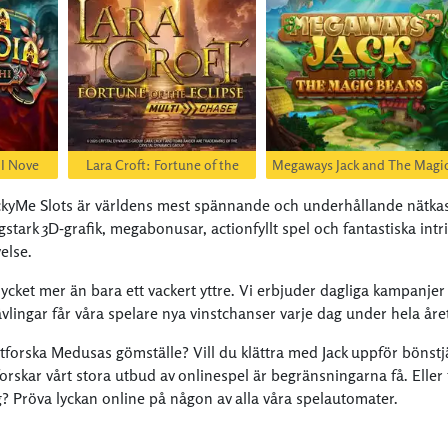
I Nove
Lara Croft: Fortune of the
Megaways Jack and The Magi
Eclipse MultiChase
Beans
uckyMe Slots är världens mest spännande och underhållande nätkas
tark 3D-grafik, megabonusar, actionfyllt spel och fantastiska intr
else.
ycket mer än bara ett vackert yttre. Vi erbjuder dagliga kampanje
ävlingar får våra spelare nya vinstchanser varje dag under hela året
tforska Medusas gömställe? Vill du klättra med Jack uppför bönstj
orskar vårt stora utbud av onlinespel är begränsningarna få. Eller 
g? Pröva lyckan online på någon av alla våra spelautomater.