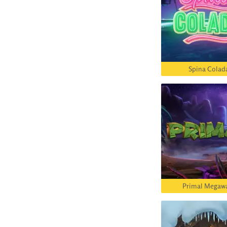
Spina Colad
Primal Megaw