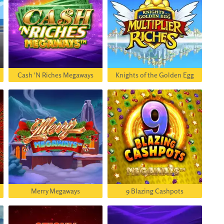
Cash 'N Riches Megaways
Knights of the Golden Egg
Multiplier Riches
Merry Megaways
9 Blazing Cashpots
Megaways