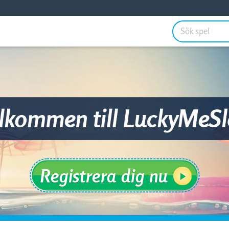
Sök spel
Registrera dig nu