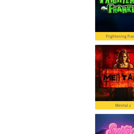
Frightening Fra
Mental 2