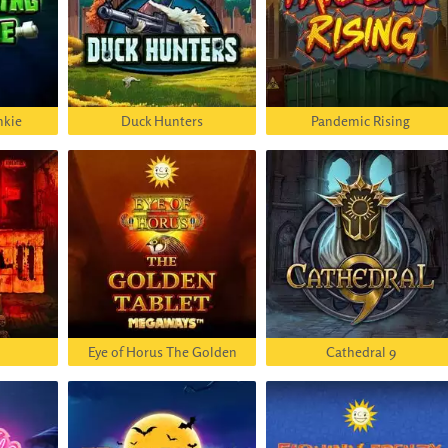
nkie
Duck Hunters
Pandemic Rising
Eye of Horus The Golden
Cathedral 9
Tablet Megaways