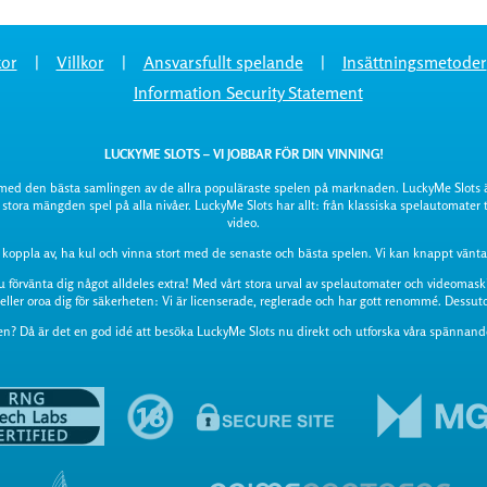
kor
Villkor
Ansvarsfullt spelande
Insättningsmetoder
Information Security Statement
LUCKYME SLOTS – VI JOBBAR FÖR DIN VINNING!
o med den bästa samlingen av de allra populäraste spelen på marknaden. LuckyMe Slots är
n stora mängden spel på alla nivåer. LuckyMe Slots har allt: från klassiska spelautomater 
video.
n koppla av, ha kul och vinna stort med de senaste och bästa spelen. Vi kan knappt vänta 
u förvänta dig något alldeles extra! Med vårt stora urval av spelautomater och videoma
ller oroa dig för säkerheten: Vi är licenserade, reglerade och har gott renommé. Dessutom 
ten? Då är det en god idé att besöka LuckyMe Slots nu direkt och utforska våra spännan