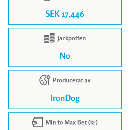
SEK 17,446
Jackpotten
No
Producerat av
IronDog
Min to Max Bet (kr)