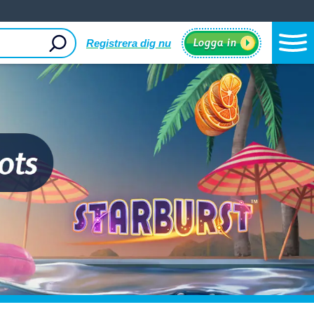
Logga in
Registrera dig nu