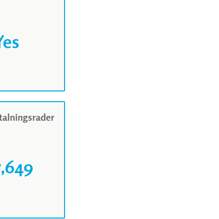
Yes
talningsrader
7,649