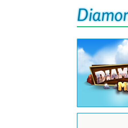
Diamon