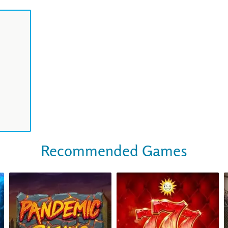
Recommended Games