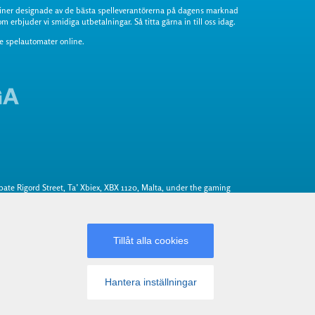
skiner designade av de bästa spelleverantörerna på dagens marknad
erbjuder vi smidiga utbetalningar. Så titta gärna in till oss idag.
de spelautomater online.