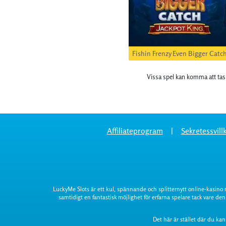
Fishin Frenzy Even Bigger Catc
Jackpot King
Vissa spel kan komma att tas b
Affiliateprogram
Sekretessvill
LuckyMe Slots är ett kul, spännande och splitternytt online-kasin
samtidigt en fantastisk möjlighet för erfarna spelare tack vare de
Det här är stället där du ka