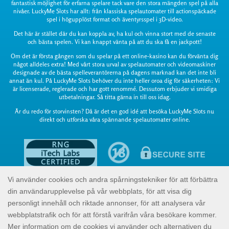
fantastisk möjlighet för erfarna spelare tack vare den stora mängden spel på alla
nivåer. LuckyMe Slots har allt: från klassiska spelautomater till actionspäckade
spel i högupplöst format och äventyrsspel i 3D-video.
Det här är stället där du kan koppla av, ha kul och vinna stort med de senaste
och bästa spelen. Vi kan knappt vänta på att du ska få en jackpott!
Om det är första gången som du spelar på ett online-kasino kan du förvänta dig
något alldeles extra! Med vårt stora urval av spelautomater och videomaskiner
designade av de bästa spelleverantörerna på dagens marknad kan det inte bli
annat än kul. På LuckyMe Slots behöver du inte heller oroa dig för säkerheten: Vi
är licenserade, reglerade och har gott renommé. Dessutom erbjuder vi smidiga
utbetalningar. Så titta gärna in till oss idag.
Är du redo för storvinsten? Då är det en god idé att besöka LuckyMe Slots nu
direkt och utforska våra spännande spelautomater online.