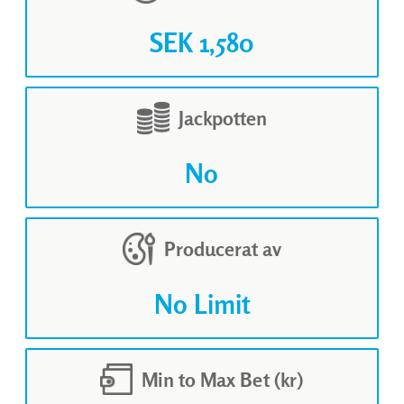
SEK 1,580
Jackpotten
No
Producerat av
No Limit
Min to Max Bet (kr)