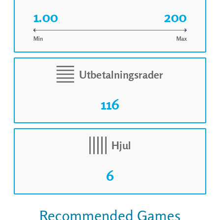
1.00
200
Min
Max
Utbetalningsrader
116
Hjul
6
Recommended Games