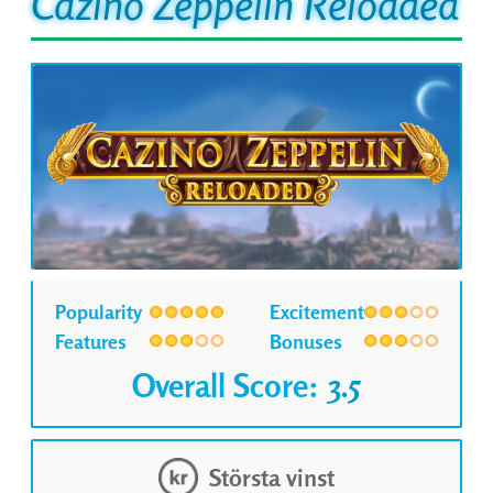
Cazino Zeppelin Reloaded
Popularity
Excitement
Features
Bonuses
Overall Score
:
3.5
Största vinst