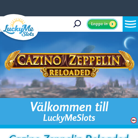
Logga in